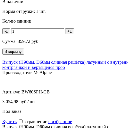
В наличии
Норма отгрузки:
1 шт.
Кол-во единиц:
-1
+1
Сумма:
359,72
руб
Выпуск (H90мм, D60мм сливная решётка) латунный с внутрен
контргайкой и вертящейся проб
Производитель McAlpine
Артикул:
BW60SPH-CB
3 054,98 руб / шт
Под заказ
Купить
в сравнение
в избранное
Выпуск (H90мм, D60мм сливная решётка) латунный с