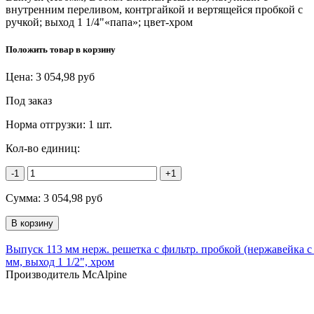
внутренним переливом, контргайкой и вертящейся пробкой с
ручкой; выход 1 1/4"«папа»; цвет-хром
Положить товар в корзину
Цена:
3 054,98
руб
Под заказ
Норма отгрузки:
1 шт.
Кол-во единиц:
-1
+1
Сумма:
3 054,98
руб
Выпуск 113 мм нерж. решетка с фильтр. пробкой (нержавейка с
мм, выход 1 1/2", хром
Производитель McAlpine