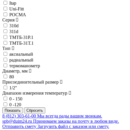
Itap
Uni-Fitt
РОСМА
Серия
310d
311d
ТМТБ-31Р.1
ТМТБ-31Т.1
Тип
аксиальный
радиальный
термоманометр
Диаметр, мм
80
Присоединительный размер
1/2"
Диапазон измерения температур
0 - 150
0 -120
8 (812) 303-61-00
Мы всегда рады вашим звонкам.
spb@duim24.ru
Принимаем заказы на почту в любом виде.
Отправить смету
Загрузить файл с заказом или смету.