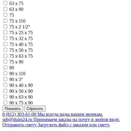
63 х 75
63 х 90
75
75 х 110
75 х 2 1/2“
75 х 25 х 75
75 х 32 х 75
75 х 40 х 75
75 х 50 х 75
75 х 63 х 75
75 х 90
90
90 х 110
90 х 3“
90 х 40 х 90
90 х 50 х 90
90 х 63 х 90
90 х 75 х 90
8 (812) 303-61-00
Мы всегда рады вашим звонкам.
spb@duim24.ru
Принимаем заказы на почту в любом виде.
Отправить смету
Загрузить файл с заказом или смету.