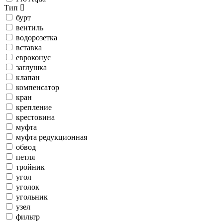
Тип
бурт
вентиль
водорозетка
вставка
евроконус
заглушка
клапан
компенсатор
кран
крепление
крестовина
муфта
муфта редукционная
обвод
петля
тройник
угол
уголок
угольник
узел
фильтр