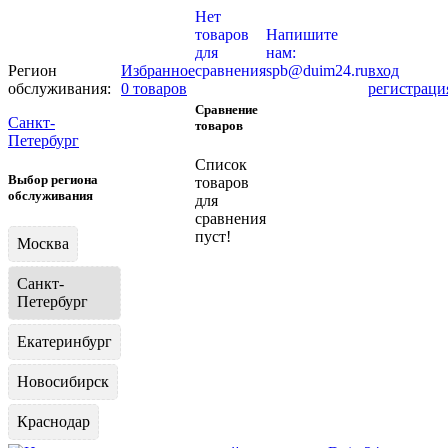
Нет
товаров
Напишите
для
нам:
Регион
Избранное
сравнения
spb@duim24.ru
вход
обслуживания:
0 товаров
регистраци
Сравнение
Санкт-
товаров
Петербург
Список
Выбор региона
товаров
обслуживания
для
сравнения
пуст!
Москва
Санкт-
Петербург
Екатеринбург
Новосибирск
Краснодар