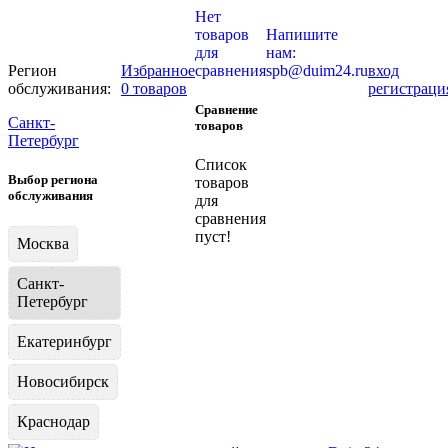
Нет
товаров
Напишите
для
нам:
Регион
Избранное
сравнения
spb@duim24.ru
вход
обслуживания:
0 товаров
регистраци
Сравнение
Санкт-
товаров
Петербург
Список
Выбор региона
товаров
обслуживания
для
сравнения
пуст!
Москва
Санкт-
Петербург
Екатеринбург
Новосибирск
Краснодар