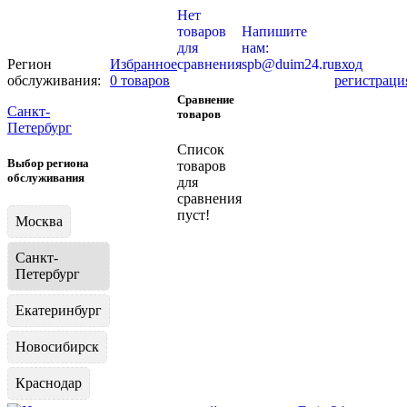
Нет
товаров
Напишите
для
нам:
Регион
Избранное
сравнения
spb@duim24.ru
вход
обслуживания:
0 товаров
регистраци
Сравнение
Санкт-
товаров
Петербург
Список
Выбор региона
товаров
обслуживания
для
сравнения
пуст!
Москва
Санкт-
Петербург
Екатеринбург
Новосибирск
Краснодар