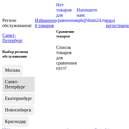
Нет
товаров
Напишите
для
нам:
Регион
Избранное
сравнения
spb@duim24.ru
вход
обслуживания:
0 товаров
регистраци
Сравнение
Санкт-
товаров
Петербург
Список
Выбор региона
товаров
обслуживания
для
сравнения
пуст!
Москва
Санкт-
Петербург
Екатеринбург
Новосибирск
Краснодар