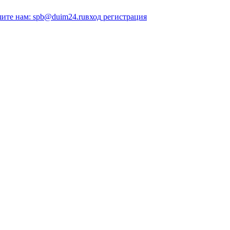
ите нам: spb@duim24.ru
вход
регистрация