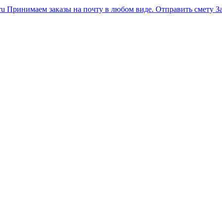
ru
Принимаем заказы на почту в любом виде.
Отправить смету
З