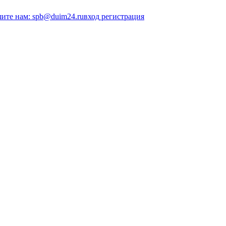
ите нам: spb@duim24.ru
вход
регистрация