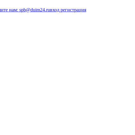
ите нам: spb@duim24.ru
вход
регистрация