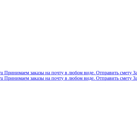
ru
Принимаем заказы на почту в любом виде.
Отправить смету
З
ru
Принимаем заказы на почту в любом виде.
Отправить смету
З