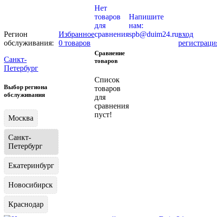
Нет
товаров
Напишите
для
нам:
Регион
Избранное
сравнения
spb@duim24.ru
вход
обслуживания:
0 товаров
регистраци
Сравнение
Санкт-
товаров
Петербург
Список
Выбор региона
товаров
обслуживания
для
сравнения
пуст!
Москва
Санкт-
Петербург
Екатеринбург
Новосибирск
Краснодар