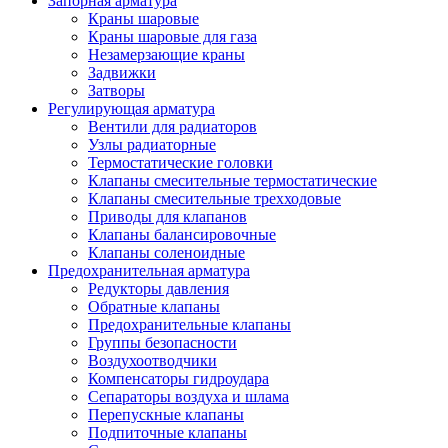
Запорная арматура
Краны шаровые
Краны шаровые для газа
Незамерзающие краны
Задвижки
Затворы
Регулирующая арматура
Вентили для радиаторов
Узлы радиаторные
Термостатические головки
Клапаны смесительные термостатические
Клапаны смесительные трехходовые
Приводы для клапанов
Клапаны балансировочные
Клапаны соленоидные
Предохранительная арматура
Редукторы давления
Обратные клапаны
Предохранительные клапаны
Группы безопасности
Воздухоотводчики
Компенсаторы гидроудара
Сепараторы воздуха и шлама
Перепускные клапаны
Подпиточные клапаны