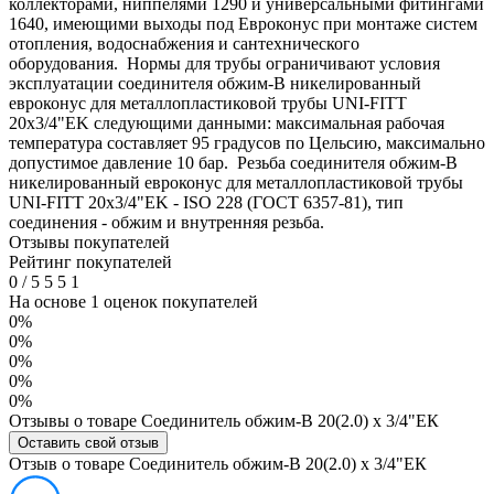
коллекторами, ниппелями 1290 и универсальными фитингами
1640, имеющими выходы под Евроконус при монтаже систем
отопления, водоснабжения и сантехнического
оборудования. Нормы для трубы ограничивают условия
эксплуатации соединителя обжим-В никелированный
евроконус для металлопластиковой трубы UNI-FITT
20х3/4"EK следующими данными: максимальная рабочая
температура составляет 95 градусов по Цельсию, максимально
допустимое давление 10 бар. Резьба соединителя обжим-В
никелированный евроконус для металлопластиковой трубы
UNI-FITT 20х3/4"EK - ISO 228 (ГОСТ 6357-81), тип
соединения - обжим и внутренняя резьба.
Отзывы покупателей
Рейтинг покупателей
0
/
5
5
5
1
На основе 1 оценок покупателей
0%
0%
0%
0%
0%
Отзывы о товаре Соединитель обжим-В 20(2.0) х 3/4"ЕК
Оставить свой отзыв
Отзыв о товаре Соединитель обжим-В 20(2.0) х 3/4"ЕК