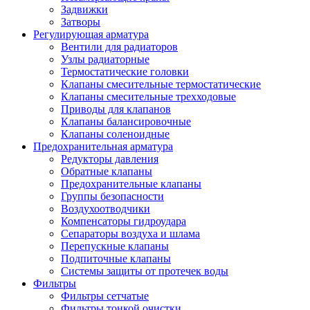
Задвижки
Затворы
Регулирующая арматура
Вентили для радиаторов
Узлы радиаторные
Термостатические головки
Клапаны смесительные термостатические
Клапаны смесительные трехходовые
Приводы для клапанов
Клапаны балансировочные
Клапаны соленоидные
Предохранительная арматура
Редукторы давления
Обратные клапаны
Предохранительные клапаны
Группы безопасности
Воздухоотводчики
Компенсаторы гидроудара
Сепараторы воздуха и шлама
Перепускные клапаны
Подпиточные клапаны
Системы защиты от протечек воды
Фильтры
Фильтры сетчатые
Фильтры тонкой очистки