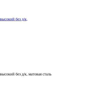
ысокий без д/к,
сокий без д/к, матовая сталь