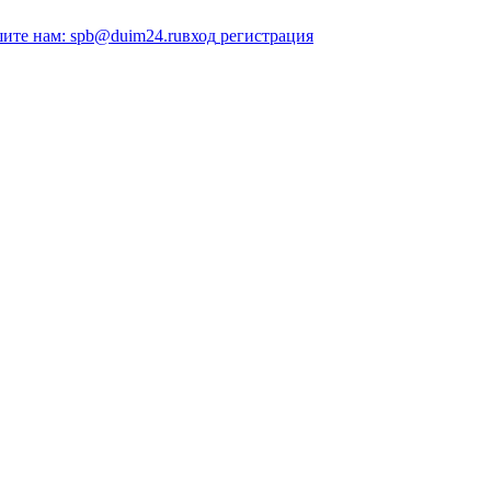
ите нам: spb@duim24.ru
вход
регистрация