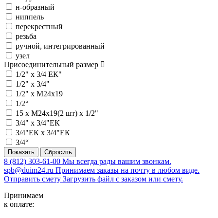
н-образный
ниппель
перекрестный
резьба
ручной, интегрированный
узел
Присоединительный размер
1/2" х 3/4 ЕК"
1/2" х 3/4"
1/2" х M24x19
1/2“
15 х M24x19(2 шт) х 1/2"
3/4" х 3/4"ЕК
3/4"ЕК х 3/4"ЕК
3/4“
8 (812) 303-61-00
Мы всегда рады вашим звонкам.
spb@duim24.ru
Принимаем заказы на почту в любом виде.
Отправить смету
Загрузить файл с заказом или смету.
Принимаем
к оплате: