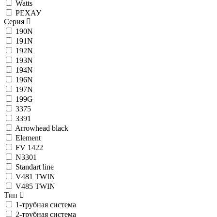
Watts
РЕХАУ
Серия
190N
191N
192N
193N
194N
196N
197N
199G
3375
3391
Arrowhead black
Element
FV 1422
N3301
Standart line
V481 TWIN
V485 TWIN
Тип
1-трубная система
2-трубная система