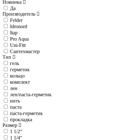
Новинка
Да
Производитель
Felder
Idronord
Itap
Pro Aqua
Uni-Fitt
Сантехмастер
Тип
гель
герметик
кольцо
комплект
лен
лен/паста-герметик
нить
паста
паста-герметик
прокладка
Размер
1 1/2“
1 1/4“