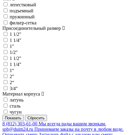
лепестковый
подъемный
пружинный
фильтр-сетка
Присоединительный размер
1 1/2"
1 1/4"
1"
1/2"
1 1/2"
1 1/4"
1“
2"
2“
3/4"
Материал корпуса
латунь
сталь
чугун
8 (812) 303-61-00
Мы всегда рады вашим звонкам.
spb@duim24.ru
Принимаем заказы на почту в любом виде.
Отправить смету
Загрузить файл с заказом или смету.