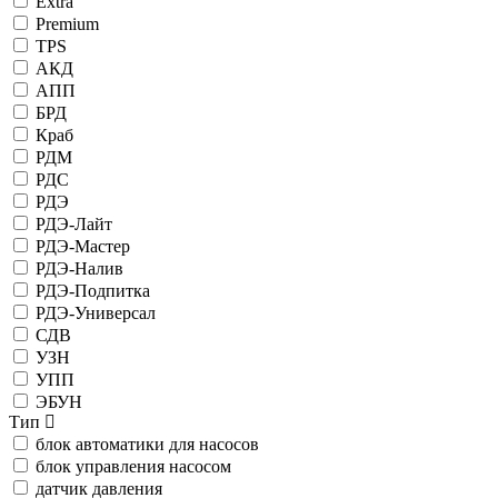
Extra
Premium
TPS
АКД
АПП
БРД
Краб
РДМ
РДС
РДЭ
РДЭ-Лайт
РДЭ-Мастер
РДЭ-Налив
РДЭ-Подпитка
РДЭ-Универсал
СДВ
УЗН
УПП
ЭБУН
Тип
блок автоматики для насосов
блок управления насосом
датчик давления