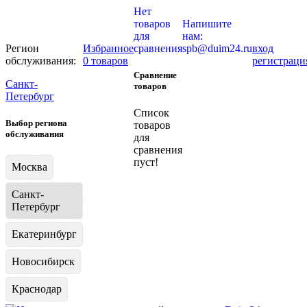
Нет
товаров
Напишите
для
нам:
Регион
Избранное
сравнения
spb@duim24.ru
вход
обслуживания:
0 товаров
регистраци
Сравнение
Санкт-
товаров
Петербург
Список
Выбор региона
товаров
обслуживания
для
сравнения
пуст!
Москва
Санкт-
Петербург
Екатеринбург
Новосибирск
Краснодар