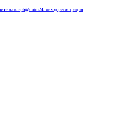
ите нам: spb@duim24.ru
вход
регистрация