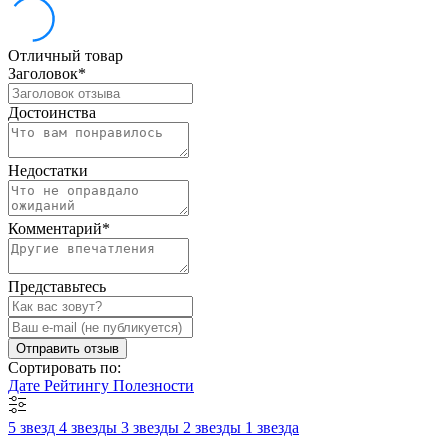
Отличный товар
Заголовок
*
Достоинства
Недостатки
Комментарий
*
Представьтесь
Отправить отзыв
Сортировать по:
Дате
Рейтингу
Полезности
5 звезд
4 звезды
3 звезды
2 звезды
1 звезда