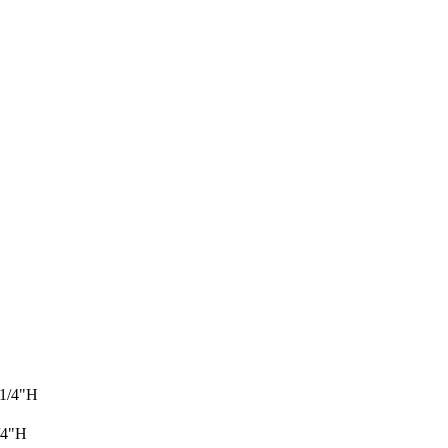
 1/4"Н
/4"Н