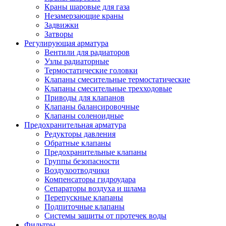
Краны шаровые для газа
Незамерзающие краны
Задвижки
Затворы
Регулирующая арматура
Вентили для радиаторов
Узлы радиаторные
Термостатические головки
Клапаны смесительные термостатические
Клапаны смесительные трехходовые
Приводы для клапанов
Клапаны балансировочные
Клапаны соленоидные
Предохранительная арматура
Редукторы давления
Обратные клапаны
Предохранительные клапаны
Группы безопасности
Воздухоотводчики
Компенсаторы гидроудара
Сепараторы воздуха и шлама
Перепускные клапаны
Подпиточные клапаны
Системы защиты от протечек воды
Фильтры