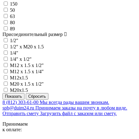
150
50
63
80
89
Присоединительный размер
1/2"
1/2" х M20 x 1.5
1/4"
1/4" х 1/2"
M12 x 1.5 х 1/2"
M12 x 1.5 х 1/4"
M12х1.5
M20 x 1.5 х 1/2"
M20х1.5
8 (812) 303-61-00
Мы всегда рады вашим звонкам.
spb@duim24.ru
Принимаем заказы на почту в любом виде.
Отправить смету
Загрузить файл с заказом или смету.
Принимаем
к оплате: