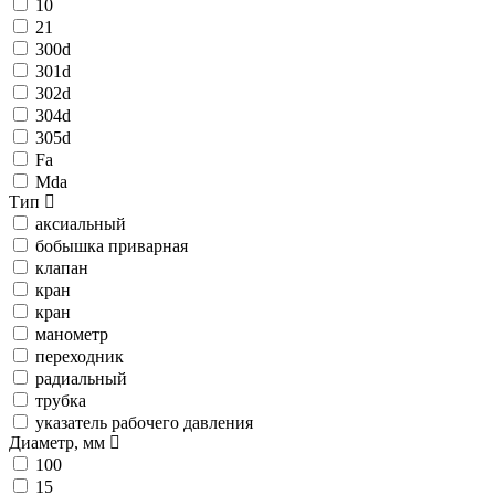
10
21
300d
301d
302d
304d
305d
Fa
Mda
Тип
аксиальный
бобышка приварная
клапан
кран
кран
манометр
переходник
радиальный
трубка
указатель рабочего давления
Диаметр, мм
100
15