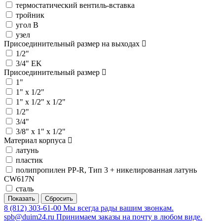
термостатический вентиль-вставка
тройник
угол В
узел
Присоединительный размер на выходах
1/2"
3/4" EK
Присоединительный размер
1"
1" х 1/2"
1" х 1/2" х 1/2"
1/2"
3/4"
3/8" х 1" х 1/2"
Материал корпуса
латунь
пластик
полипропилен PP-R, Тип 3 + никелированная латунь
CW617N
сталь
8 (812) 303-61-00
Мы всегда рады вашим звонкам.
spb@duim24.ru
Принимаем заказы на почту в любом виде.