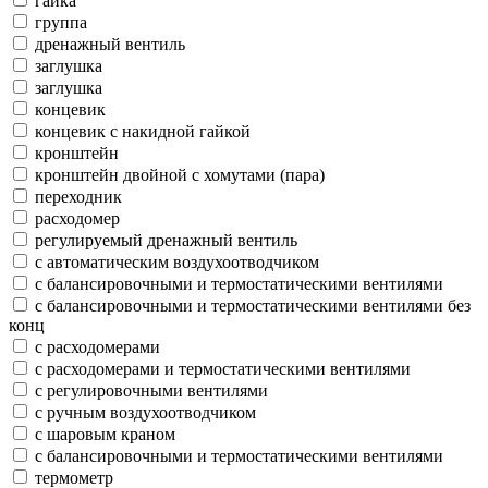
гайка
группа
дренажный вентиль
заглушка
заглушка
концевик
концевик c накидной гайкой
кронштейн
кронштейн двойной с хомутами (пара)
переходник
расходомер
регулируемый дренажный вентиль
с автоматическим воздухоотводчиком
с балансировочными и термостатическими вентилями
с балансировочными и термостатическими вентилями без
конц
с расходомерами
с расходомерами и термостатическими вентилями
с регулировочными вентилями
с ручным воздухоотводчиком
с шаровым краном
с балансировочными и термостатическими вентилями
термометр