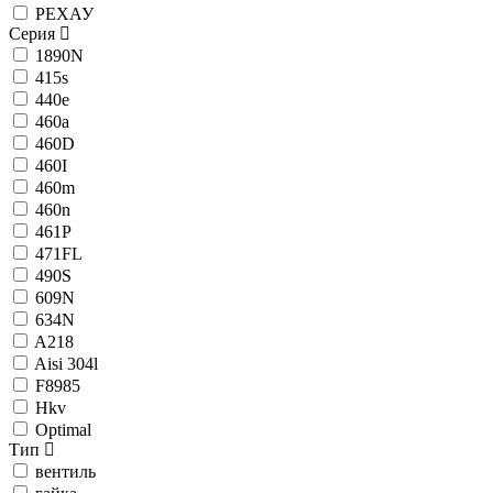
РЕХАУ
Серия
1890N
415s
440е
460a
460D
460I
460m
460n
461P
471FL
490S
609N
634N
A218
Aisi 304l
F8985
Hkv
Optimal
Тип
вентиль