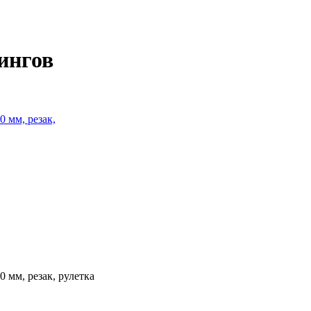
ингов
 мм, резак,
мм, резак, рулетка