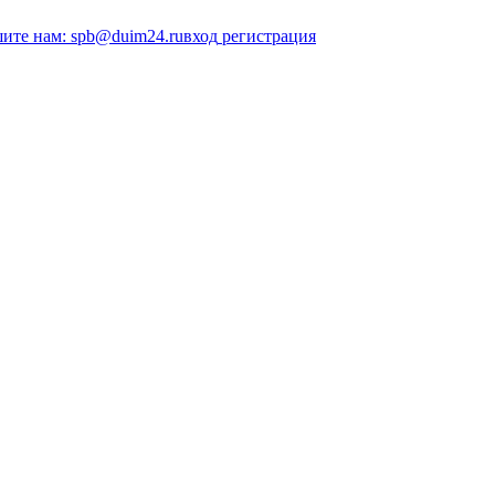
ите нам: spb@duim24.ru
вход
регистрация