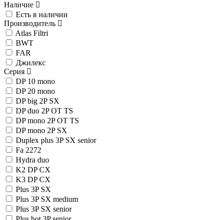
Наличие
Есть в наличии
Производитель
Atlas Filtri
BWT
FAR
Джилекс
Серия
DP 10 mono
DP 20 mono
DP big 2P SX
DP duo 2P OT TS
DP mono 2P OT TS
DP mono 2P SX
Duplex plus 3P SX senior
Fa 2272
Hydra duo
K2 DP CX
K3 DP CX
Plus 3P SX
Plus 3P SX medium
Plus 3P SX senior
Plus hot 3P senior