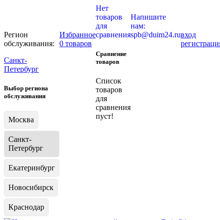
Нет
товаров
Напишите
для
нам:
Регион
Избранное
сравнения
spb@duim24.ru
вход
обслуживания:
0 товаров
регистраци
Сравнение
Санкт-
товаров
Петербург
Список
Выбор региона
товаров
обслуживания
для
сравнения
пуст!
Москва
Санкт-
Петербург
Екатеринбург
Новосибирск
Краснодар