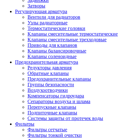
Задвижки
Затворы
Регулирующая арматура
Вентили для радиаторов
Узлы радиаторные
Термостатические головки
Клапаны смесительные термостатические
Клапаны смесительные трехходовые
Приводы для клапанов
Клапаны балансировочные
Клапаны соленоидные
Предохранительная арматура
Редукторы давления
Обратные клапаны
Предохранительные клапаны
Группы безопасности
Воздухоотводчики
Компенсаторы гидроудара
Сепараторы воздуха и шлама
Перепускные клапаны
Подпиточные клапаны
Системы защиты от протечек воды
Фильтры
Фильтры сетчатые
Фильтры тонкой очистки