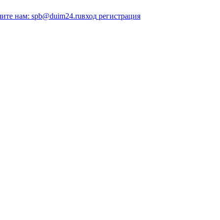
ите нам: spb@duim24.ru
вход
регистрация