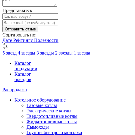
Представьтесь
Отправить отзыв
Сортировать по:
Дате
Рейтингу
Полезности
5 звезд
4 звезды
3 звезды
2 звезды
1 звезда
Каталог
продукции
Каталог
брендов
Распродажа
Котельное оборудование
Газовые котлы
Электрические котлы
Твердотопливные котлы
Жидкотопливные котлы
Дымоходы
Группы быстрого монтажа